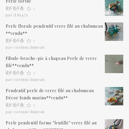
Perle tortue
Note
5
sur 5
par d.b5475
Perle florale pendentif verre filé au chalumeau
**vendu**
Note
5
sur 5
par corinne.lumeau
Fibule-broche-pic à chapeau Perle de verre
filé**vendu**
Note
5
sur 5
par corinne.lumeau
Pendentif perle de verre filé au chalumeau
Décor fonds marins**vendu**
Note
5
sur 5
par corinne.lumeau
Perle pendentif forme "lentille" verre filé au