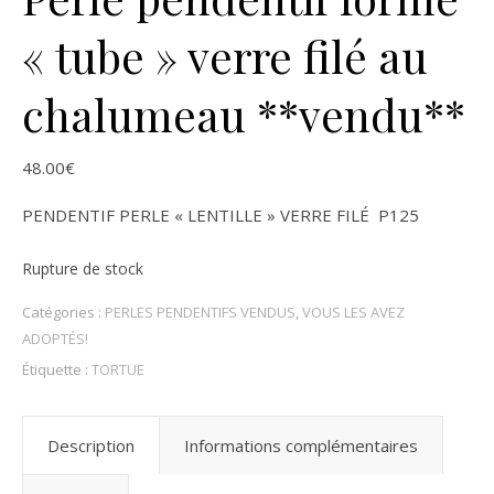
« tube » verre filé au
chalumeau **vendu**
48.00
€
PENDENTIF PERLE « LENTILLE » VERRE FILÉ P125
Rupture de stock
Catégories :
PERLES PENDENTIFS VENDUS
,
VOUS LES AVEZ
ADOPTÉS!
Étiquette :
TORTUE
Description
Informations complémentaires