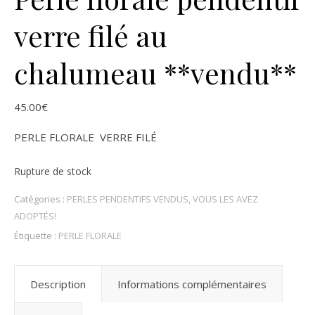
verre filé au
chalumeau **vendu**
45.00
€
PERLE FLORALE VERRE FILÉ
Rupture de stock
Catégories :
PERLES PENDENTIFS VENDUS
,
VOUS LES AVEZ
ADOPTÉS!
Étiquette :
PERLE FLORALE
Description
Informations complémentaires