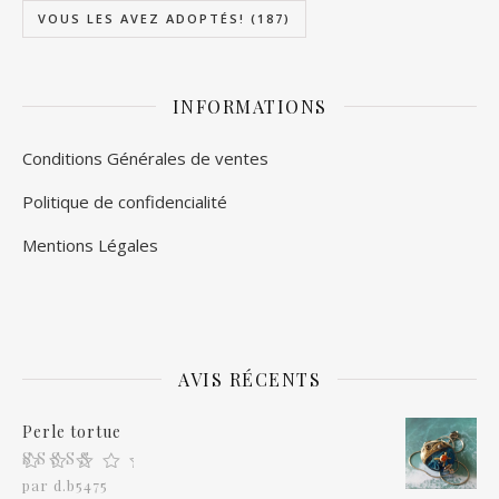
VOUS LES AVEZ ADOPTÉS!
(187)
INFORMATIONS
Conditions Générales de ventes
Politique de confidencialité
Mentions Légales
AVIS RÉCENTS
Perle tortue
Note
5
sur 5
par d.b5475