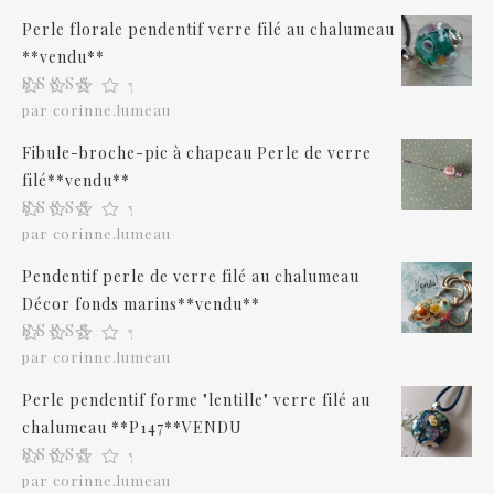
Perle florale pendentif verre filé au chalumeau
**vendu**
Note
5
sur 5
par corinne.lumeau
Fibule-broche-pic à chapeau Perle de verre
filé**vendu**
Note
5
sur 5
par corinne.lumeau
Pendentif perle de verre filé au chalumeau
Décor fonds marins**vendu**
Note
5
sur 5
par corinne.lumeau
Perle pendentif forme "lentille" verre filé au
chalumeau **P147**VENDU
Note
5
sur 5
par corinne.lumeau