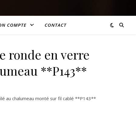
ON COMPTE
CONTACT
le ronde en verre
alumeau **P143**
filé au chalumeau monté sur fil cablé **P143**
nde en verre filé au chalumeau **P143**