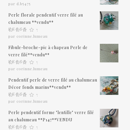
Note
5
sur 5
par d.b5475
Perle florale pendentif verre filé au
chalumeau **vendu**
Note
5
sur 5
par corinne.lumeau
Fibule-broche-pic à chapeau Perle de
verre filé**vendu**
Note
5
sur 5
par corinne.lumeau
Pendentif perle de verre filé au chalumeau
Décor fonds marins**vendu**
Note
5
sur 5
par corinne.lumeau
Perle pendentif forme "lentille" verre filé
au chalumeau **P147**VENDU