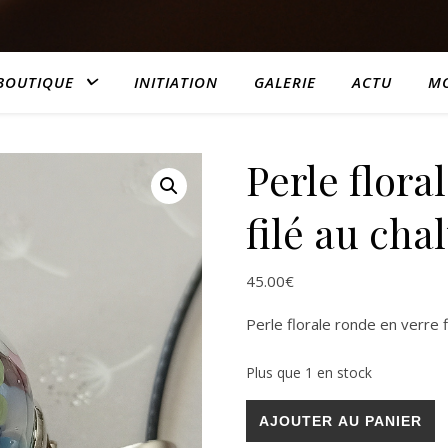
BOUTIQUE
INITIATION
GALERIE
ACTU
M
Perle flora
filé au ch
45.00
€
Perle florale ronde en verre 
Plus que 1 en stock
quantité de Perle florale ro
AJOUTER AU PANIER