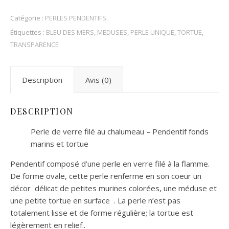
Catégorie :
PERLES PENDENTIFS
Étiquettes :
BLEU DES MERS
,
MEDUSES
,
PERLE UNIQUE
,
TORTUE
,
TRANSPARENCE
Description
Avis (0)
DESCRIPTION
Perle de verre filé au chalumeau – Pendentif fonds
marins et tortue
Pendentif composé d’une perle en verre filé à la flamme.
De forme ovale, cette perle renferme en son coeur un
décor délicat de petites murines colorées, une méduse et
une petite tortue en surface . La perle n’est pas
totalement lisse et de forme régulière; la tortue est
légèrement en relief..