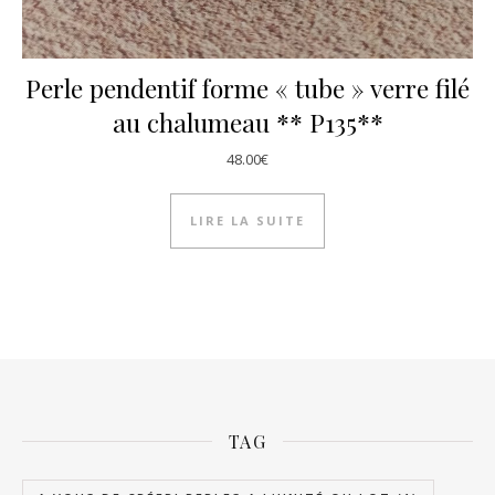
Perle pendentif forme « tube » verre filé
au chalumeau ** P135**
48.00
€
LIRE LA SUITE
TAG