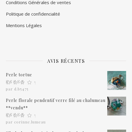
Conditions Générales de ventes
Politique de confidencialité
Mentions Légales
AVIS RÉCENTS
Perle tortue
Note
5
sur 5
par d.b5475
Perle florale pendentif verre filé au chalumeau
**vendu**
Note
5
sur 5
par corinne.lumeau