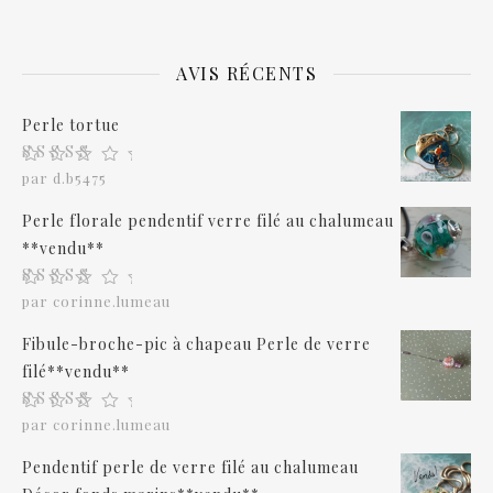
AVIS RÉCENTS
Perle tortue
Note
5
sur 5
par d.b5475
Perle florale pendentif verre filé au chalumeau
**vendu**
Note
5
sur 5
par corinne.lumeau
Fibule-broche-pic à chapeau Perle de verre
filé**vendu**
Note
5
sur 5
par corinne.lumeau
Pendentif perle de verre filé au chalumeau