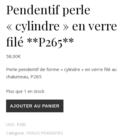
Pendentif perle
« cylindre » en verre
filé **P265**
58.00
€
Perle pendentif de forme « cylindre » en verre filé au
chalumeau, P265
Plus que 1 en stock
quantité de Pendentif perle "cylindre" en verre filé **P265**
AJOUTER AU PANIER
UGS :
P265
Catégorie :
PERLES PENDENTIFS