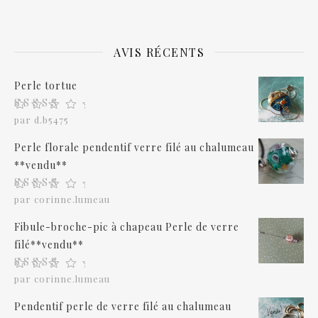
AVIS RÉCENTS
Perle tortue
Note
5
sur 5
par d.b5475
Perle florale pendentif verre filé au chalumeau
**vendu**
Note
5
sur 5
par corinne.lumeau
Fibule-broche-pic à chapeau Perle de verre
filé**vendu**
Note
5
sur 5
par corinne.lumeau
Pendentif perle de verre filé au chalumeau