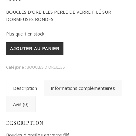
BOUCLES D’OREILLES PERLE DE VERRE FILÉ SUR
DORMEUSES RONDES
Plus que 1 en stock
quantité de Boucles d'oreilles perles de verre filé**
AJOUTER AU PANIER
Catégorie :
BOUCLES D'OREILLES
Description
Informations complémentaires
Avis (0)
DESCRIPTION
Boucles d oreilles en verre filé,