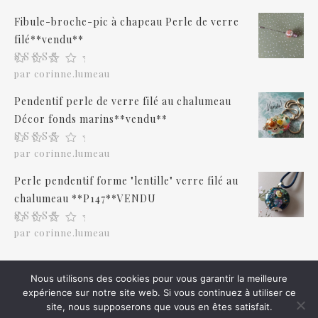
Fibule-broche-pic à chapeau Perle de verre
filé**vendu**
Note
5
sur 5
par corinne.lumeau
Pendentif perle de verre filé au chalumeau
Décor fonds marins**vendu**
Note
5
sur 5
par corinne.lumeau
Perle pendentif forme "lentille" verre filé au
chalumeau **P147**VENDU
Note
5
sur 5
par corinne.lumeau
Nous utilisons des cookies pour vous garantir la meilleure
expérience sur notre site web. Si vous continuez à utiliser ce
2026 © iletaituneflamme.com
site, nous supposerons que vous en êtes satisfait.