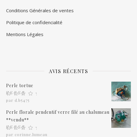
Conditions Générales de ventes
Politique de confidencialité
Mentions Légales
AVIS RÉCENTS
Perle tortue
Note
5
sur 5
par d.b5475
Perle florale pendentif verre filé au chalumeau
**vendu**
Note
5
sur 5
par corinne.lumeau