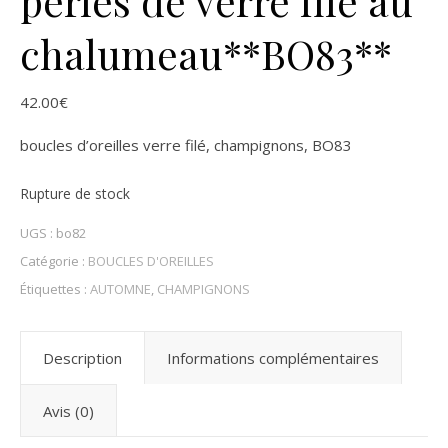
perles de verre filé au
chalumeau**BO83**
42.00
€
boucles d’oreilles verre filé, champignons, BO83
Rupture de stock
UGS :
bo82
Catégorie :
BOUCLES D'OREILLES
Étiquettes :
AUTOMNE
,
CHAMPIGNONS
Description
Informations complémentaires
Avis (0)