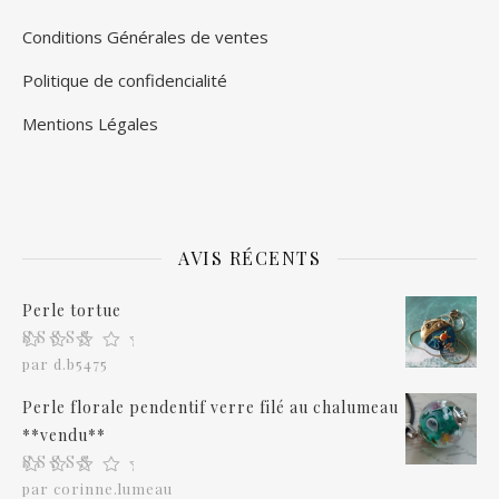
Conditions Générales de ventes
Politique de confidencialité
Mentions Légales
AVIS RÉCENTS
Perle tortue
Note
5
sur 5
par d.b5475
Perle florale pendentif verre filé au chalumeau
**vendu**
Note
5
sur 5
par corinne.lumeau