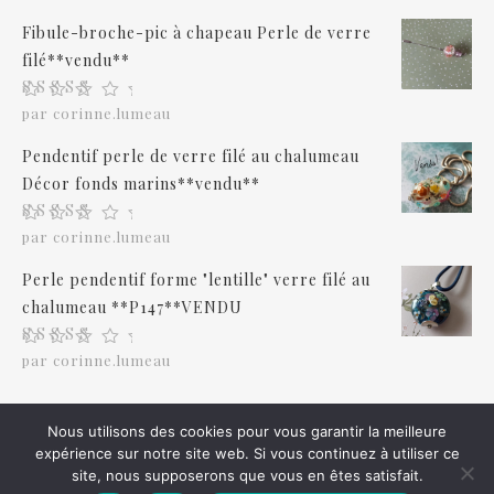
Fibule-broche-pic à chapeau Perle de verre
filé**vendu**
Note
5
sur 5
par corinne.lumeau
Pendentif perle de verre filé au chalumeau
Décor fonds marins**vendu**
Note
5
sur 5
par corinne.lumeau
Perle pendentif forme "lentille" verre filé au
chalumeau **P147**VENDU
Note
5
sur 5
par corinne.lumeau
Nous utilisons des cookies pour vous garantir la meilleure
expérience sur notre site web. Si vous continuez à utiliser ce
2026 © iletaituneflamme.com
site, nous supposerons que vous en êtes satisfait.