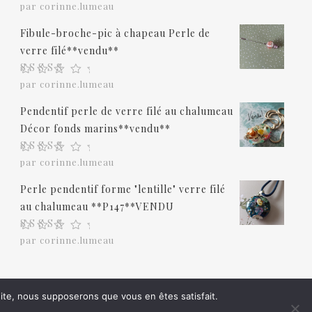
Note
5
sur 5
par corinne.lumeau
Fibule-broche-pic à chapeau Perle de
verre filé**vendu**
Note
5
sur 5
par corinne.lumeau
Pendentif perle de verre filé au chalumeau
Décor fonds marins**vendu**
Note
5
sur 5
par corinne.lumeau
Perle pendentif forme "lentille" verre filé
au chalumeau **P147**VENDU
Note
5
sur 5
par corinne.lumeau
 site, nous supposerons que vous en êtes satisfait.