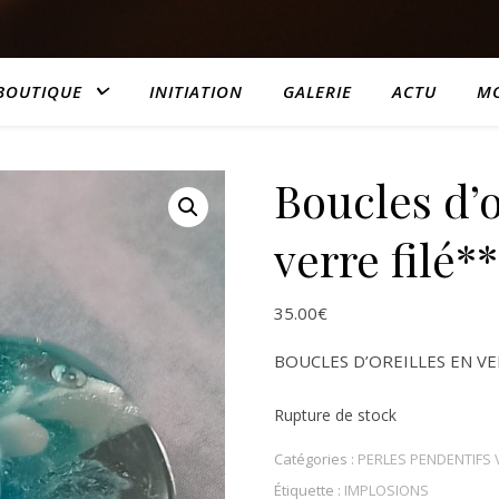
BOUTIQUE
INITIATION
GALERIE
ACTU
M
Boucles d’o
verre filé**
35.00
€
BOUCLES D’OREILLES EN V
Rupture de stock
Catégories :
PERLES PENDENTIFS
Étiquette :
IMPLOSIONS