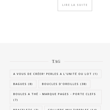
LIRE LA SUITE
TAG
A VOUS DE CRÉER! PERLES A L'UNITÉ OU LOT
(1)
BAGUES
(8)
BOUCLES D'OREILLES
(38)
BOULES A THÉ - MARQUE PAGES - PORTE CLEFS
(7)
BRACELETS
(3)
COLLIERS MULTIPERLES
(14)