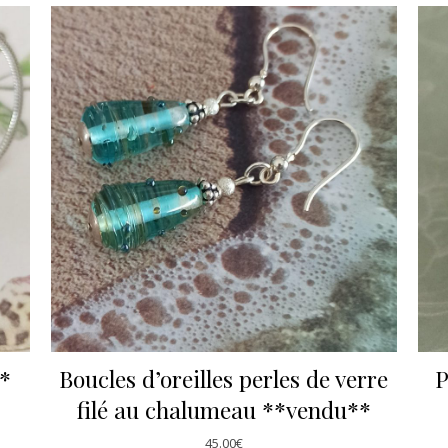
**
Boucles d’oreilles perles de verre
P
filé au chalumeau **vendu**
45.00
€