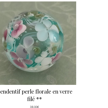
endentif perle florale en verre
filé **
38.00
€