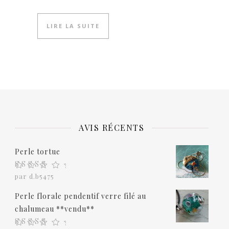
LIRE LA SUITE
AVIS RÉCENTS
Perle tortue
Note
5
sur 5
par d.b5475
Perle florale pendentif verre filé au
chalumeau **vendu**