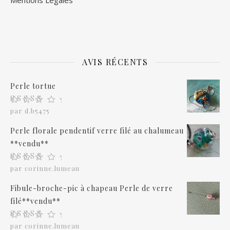
Mentions Légales
AVIS RÉCENTS
Perle tortue
Note
5
sur 5
par d.b5475
Perle florale pendentif verre filé au chalumeau
**vendu**
Note
5
sur 5
par corinne.lumeau
Fibule-broche-pic à chapeau Perle de verre
filé**vendu**
Note
5
sur 5
par corinne.lumeau