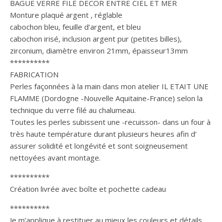
BAGUE VERRE FILÉ DECOR ENTRE CIEL ET MER
Monture plaqué argent , réglable
cabochon bleu, feuille d’argent, et bleu
cabochon irisé, inclusion argent pur (petites billes),
zirconium, diamètre environ 21mm, épaisseur13mm
**********
FABRICATION
Perles façonnées à la main dans mon atelier IL ETAIT UNE
FLAMME (Dordogne -Nouvelle Aquitaine-France) selon la
technique du verre filé au chalumeau.
Toutes les perles subissent une -recuisson- dans un four à
très haute température durant plusieurs heures afin d’
assurer solidité et longévité et sont soigneusement
nettoyées avant montage.
**********
Création livrée avec boîte et pochette cadeau
**********
Je m’applique à restituer au mieux les couleurs et détails