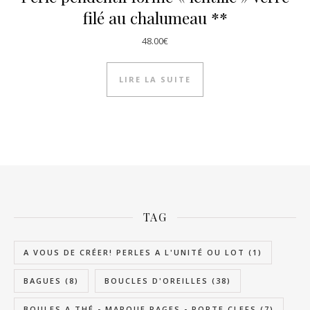
filé au chalumeau **
48.00
€
LIRE LA SUITE
TAG
A VOUS DE CRÉER! PERLES A L'UNITÉ OU LOT
(1)
BAGUES
(8)
BOUCLES D'OREILLES
(38)
BOULES A THÉ - MARQUE PAGES - PORTE CLEFS
(7)