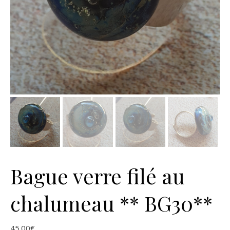
Bague verre filé au
chalumeau ** BG30**
45.00
€